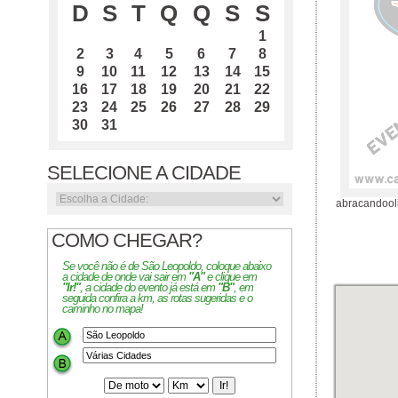
D
S
T
Q
Q
S
S
1
2
3
4
5
6
7
8
9
10
11
12
13
14
15
16
17
18
19
20
21
22
23
24
25
26
27
28
29
30
31
SELECIONE A CIDADE
abracandool
COMO CHEGAR?
Se você não é de São Leopoldo, coloque abaixo
a cidade de onde vai sair em
"A"
e clique em
"Ir!"
, a cidade do evento já está em
"B"
, em
seguida confira a km, as rotas sugeridas e o
caminho no mapa!