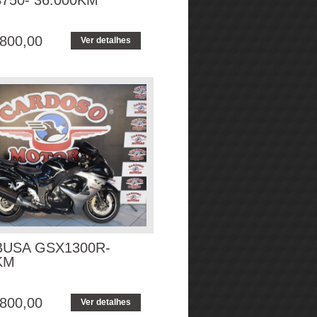
750- 36.000KM
800,00
Ver detalhes
USA GSX1300R-
KM
800,00
Ver detalhes