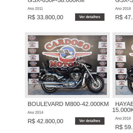
GSX-650F-38.000KM
GSX-S
Ano 2011
Ano 2018
R$ 33.800,00
R$ 47.
Ver detalhes
BOULEVARD M800-42.000KM
HAYAB
15.000
Ano 2014
Ano 2016
R$ 42.800,00
Ver detalhes
R$ 59.